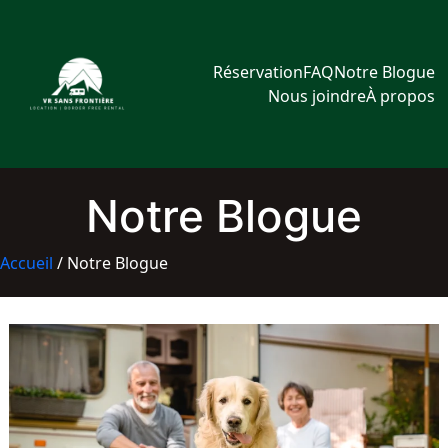
Aller
au
contenu
Réservation
FAQ
Notre Blogue
Nous joindre
À propos
Notre Blogue
Accueil
/
Notre Blogue