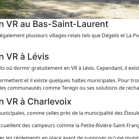
n VR au Bas-Saint-Laurent
également plusieurs villages-relais tels que Dégelis et La P
n VR à Lévis
roits où dormir gratuitement en VR à Lévis. Cependant, il exi
ttent et il existe quelques haltes municipales. Pour trouv
er des communautés comme Terego ou ses solutions de rech
n VR à Charlevoix
s municipales, comme celles près de la municipalité des Ébou
 accueillent des campeurs comme la Petite-Rivière-Saint-Franç
ifier les règlements en place avant de supposer qu’une muni