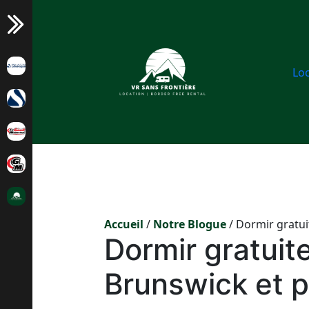
Aller
Réduire
au
contenu
Loc
Accueil
/
Notre Blogue
/
Dormir gratui
Dormir gratui
Brunswick et p