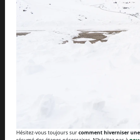
Hésitez-vous toujours sur
comment hiverniser une
résumé des étapes nécessaires. N’hésitez pas à
nous