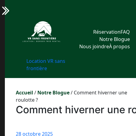
Aller
Réduire
au
contenu
Réservation
FAQ
Notre Blogue
Nous joindre
À propos
Location VR sans
frontière
Accueil
/
Notre Blogue
/
Comment hiverner une
roulotte ?
Comment hiverner une ro
28 octobre 2025